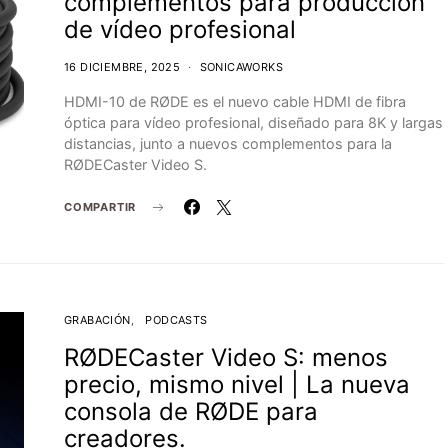
complementos para producción
de vídeo profesional
16 DICIEMBRE, 2025
SONICAWORKS
HDMI-10 de RØDE es el nuevo cable HDMI de fibra
óptica para vídeo profesional, diseñado para 8K y largas
distancias, junto a nuevos complementos para la
RØDECaster Video S.
COMPARTIR
GRABACIÓN
PODCASTS
RØDECaster Video S: menos
precio, mismo nivel | La nueva
consola de RØDE para
creadores.