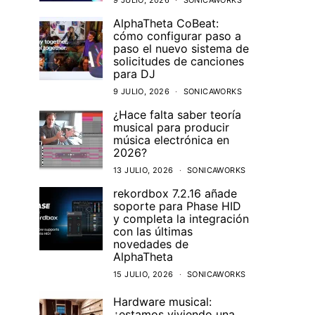
9 JULIO, 2026
SONICAWORKS
AlphaTheta CoBeat:
cómo configurar paso a
paso el nuevo sistema de
solicitudes de canciones
para DJ
9 JULIO, 2026
SONICAWORKS
¿Hace falta saber teoría
musical para producir
música electrónica en
2026?
13 JULIO, 2026
SONICAWORKS
rekordbox 7.2.16 añade
soporte para Phase HID
y completa la integración
con las últimas
novedades de
AlphaTheta
15 JULIO, 2026
SONICAWORKS
Hardware musical:
¿estamos viviendo una