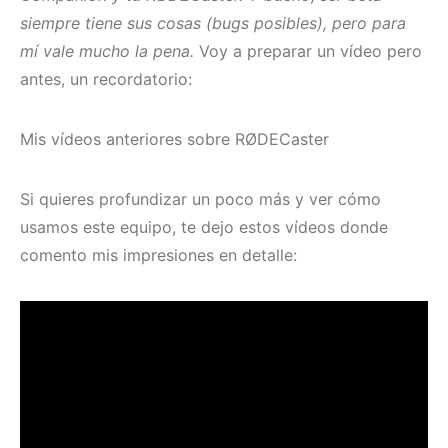
siempre tiene sus cosas (bugs posibles), pero para
mí vale mucho la pena.
Voy a preparar un vídeo pero
antes, un recordatorio:
Mis vídeos anteriores sobre RØDECaster
Si quieres profundizar un poco más y ver cómo
usamos este equipo, te dejo estos vídeos donde
comento mis impresiones en detalle: