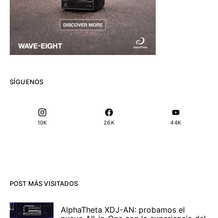
SÍGUENOS
10K
26K
44K
POST MÁS VISITADOS
AlphaTheta XDJ-AN: probamos el