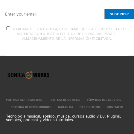
SUSCRIBIR
MARCANDO ESTA CASILLA, CONFIRMAS QUE HAS LEÍDO Y ESTAS DE
ACUERDO CON NUESTRA POLÍTICA DE PRIVACIDAD PARA EL
ALMACENAMIENTO DE LA INFORMACIÓN FACILITADA.
POLÍTICA DE PRIVACIDAD
POLÍTICA DE COOKIES
TÉRMINOS DEL SERVICIO
POLÍTICA DE DEVOLUCIONES
GARANTÍA
PAGO SEGURO
CONTACTO
Tecnología musical, sonido, música, cursos audio y DJ. Plugins,
samples, podcast y vídeos tutoriales.