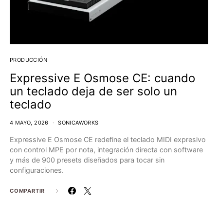
PRODUCCIÓN
Expressive E Osmose CE: cuando
un teclado deja de ser solo un
teclado
4 MAYO, 2026
SONICAWORKS
Expressive E Osmose CE redefine el teclado MIDI expresivo
con control MPE por nota, integración directa con software
y más de 900 presets diseñados para tocar sin
configuraciones.
COMPARTIR