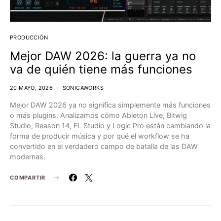
PRODUCCIÓN
Mejor DAW 2026: la guerra ya no
va de quién tiene más funciones
20 MAYO, 2026
SONICAWORKS
Mejor DAW 2026 ya no significa simplemente más funciones
o más plugins. Analizamos cómo Ableton Live, Bitwig
Studio, Reason 14, FL Studio y Logic Pro están cambiando la
forma de producir música y por qué el workflow se ha
convertido en el verdadero campo de batalla de las DAW
modernas.
COMPARTIR