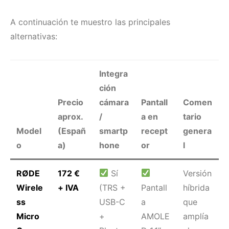
A continuación te muestro las principales
alternativas:
Integra
ción
Precio
cámara
Pantall
Comen
aprox.
/
a en
tario
Model
(Españ
smartp
recept
genera
o
a)
hone
or
l
RØDE
172 €
Sí
Versión
Wirele
+ IVA
(TRS +
Pantall
híbrida
ss
USB-C
a
que
Micro
+
AMOLE
amplía