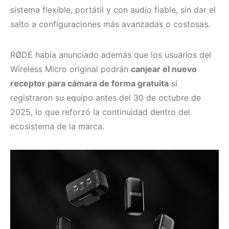
sistema flexible, portátil y con audio fiable, sin dar el
salto a configuraciones más avanzadas o costosas.
RØDE había anunciado además que los usuarios del
Wireless Micro original podrán
canjear el nuevo
receptor para cámara de forma gratuita
si
registraron su equipo antes del 30 de octubre de
2025, lo que reforzó la continuidad dentro del
ecosistema de la marca.