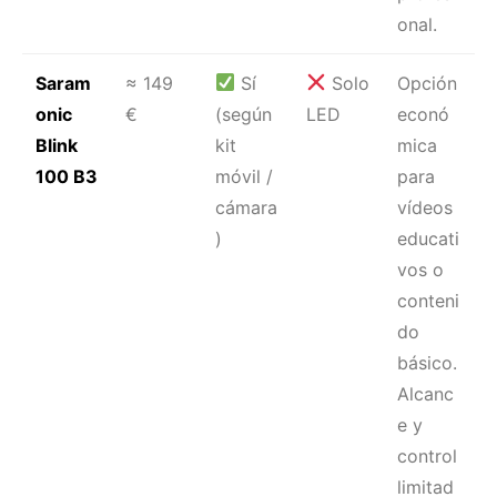
onal.
Saram
≈ 149
Sí
Solo
Opción
onic
€
(según
LED
econó
Blink
kit
mica
100 B3
móvil /
para
cámara
vídeos
)
educati
vos o
conteni
do
básico.
Alcanc
e y
control
limitad