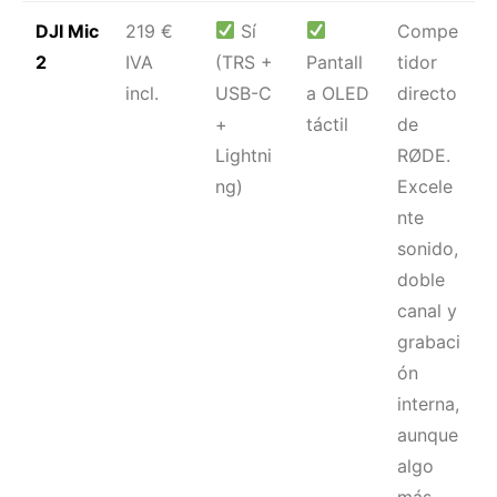
DJI Mic
219 €
Sí
Compe
2
IVA
(TRS +
Pantall
tidor
incl.
USB-C
a OLED
directo
+
táctil
de
Lightni
RØDE.
ng)
Excele
nte
sonido,
doble
canal y
grabaci
ón
interna,
aunque
algo
más