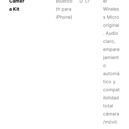
Camer
Bluetoo
D 1,1″
el
a Kit
th para
Wireles
iPhone)
s Micro
original
. Audio
claro,
empare
jamient
o
automá
tico y
compat
ibilidad
total
cámara
/móvil.