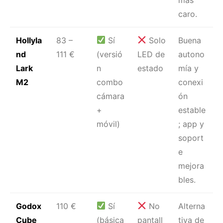
caro.
Hollyla
83 –
Sí
Solo
Buena
nd
111 €
(versió
LED de
autono
Lark
n
estado
mía y
M2
combo
conexi
cámara
ón
+
estable
móvil)
; app y
soport
e
mejora
bles.
Godox
110 €
Sí
No
Alterna
Cube
(básica
pantall
tiva de