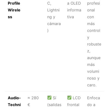
Profile
C,
a OLED
profesi
Wirele
Lightni
informa
onal
ss
ng y
tiva
con
cámara
más
)
control
y
robuste
z,
aunque
más
volumi
noso y
caro.
Audio-
≈ 280
Sí
LCD
Enfoca
Techni
€
(salidas
frontal
do a