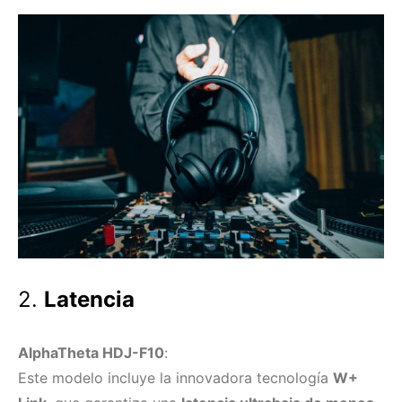
2.
Latencia
AlphaTheta HDJ-F10
:
Este modelo incluye la innovadora tecnología
W+