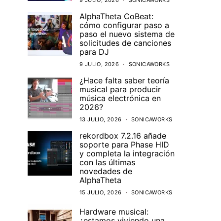
9 JULIO, 2026
SONICAWORKS
AlphaTheta CoBeat:
cómo configurar paso a
paso el nuevo sistema de
solicitudes de canciones
para DJ
9 JULIO, 2026
SONICAWORKS
¿Hace falta saber teoría
musical para producir
música electrónica en
2026?
13 JULIO, 2026
SONICAWORKS
rekordbox 7.2.16 añade
soporte para Phase HID
y completa la integración
con las últimas
novedades de
AlphaTheta
15 JULIO, 2026
SONICAWORKS
Hardware musical:
¿estamos viviendo una