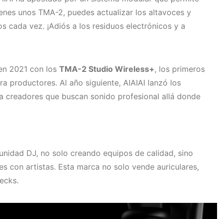
ienes unos TMA-2, puedes actualizar los altavoces y
 cada vez. ¡Adiós a los residuos electrónicos y a
 en 2021 con los
TMA-2 Studio Wireless+
, los primeros
ra productores. Al año siguiente, AIAIAI lanzó los
ra creadores que buscan sonido profesional allá donde
nidad DJ, no solo creando equipos de calidad, sino
 con artistas. Esta marca no solo vende auriculares,
ecks.