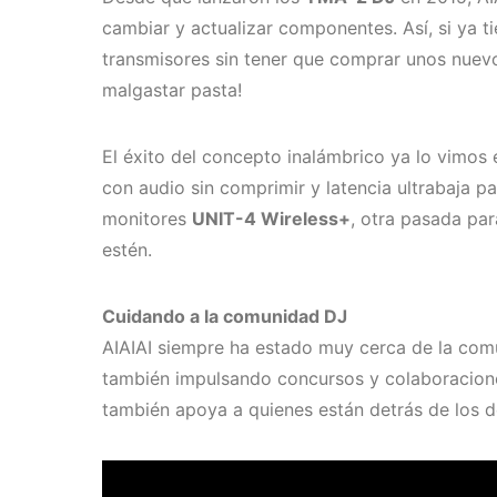
cambiar y actualizar componentes. Así, si ya t
transmisores sin tener que comprar unos nuevos
malgastar pasta!
El éxito del concepto inalámbrico ya lo vimos
con audio sin comprimir y latencia ultrabaja pa
monitores
UNIT-4 Wireless+
, otra pasada pa
estén.
Cuidando a la comunidad DJ
AIAIAI siempre ha estado muy cerca de la comu
también impulsando concursos y colaboraciones
también apoya a quienes están detrás de los d