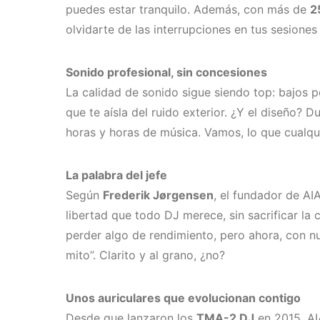
puedes estar tranquilo. Además, con más de
2
olvidarte de las interrupciones en tus sesiones
Sonido profesional, sin concesiones
La calidad de sonido sigue siendo top: bajos p
que te aísla del ruido exterior. ¿Y el diseño?
horas y horas de música. Vamos, lo que cualqui
La palabra del jefe
Según
Frederik Jørgensen
, el fundador de AI
libertad que todo DJ merece, sin sacrificar la
perder algo de rendimiento, pero ahora, con n
mito”. Clarito y al grano, ¿no?
Unos auriculares que evolucionan contigo
Desde que lanzaron los
TMA-2 DJ
en 2015, AI