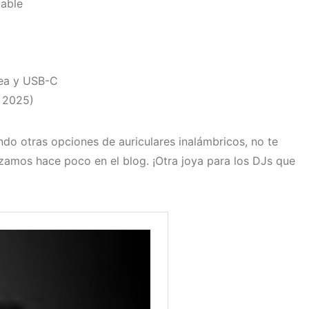
cable
ínea y USB-C
e 2025)
ndo otras opciones de auriculares inalámbricos, no te
zamos hace poco en el blog. ¡Otra joya para los DJs que