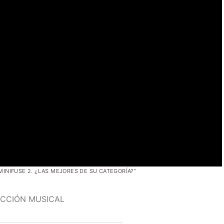
 MINIFUSE 2. ¿LAS MEJORES DE SU CATEGORÍA?”
UCCIÓN MUSICAL