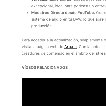
excepcional, ideal para podcasts o entrev
Muestreo Directo desde YouTube
: Grab
sistema de audio en tu DAW, lo que abre 
producción.
Para acceder a la actualización, simplemente d
visita la página web de
Arturia
. Con la actuali
creadores de contenido en el ámbito del
strea
VÍDEOS RELACIONADOS