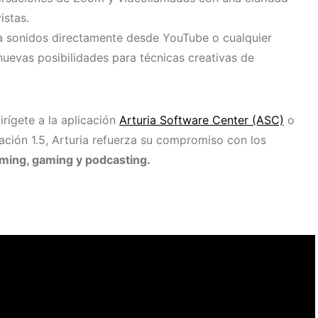
istas.
a sonidos directamente desde YouTube o cualquier
nuevas posibilidades para técnicas creativas de
irígete a la aplicación
Arturia Software Center (ASC)
o
zación 1.5, Arturia refuerza su compromiso con los
ming, gaming y podcasting.