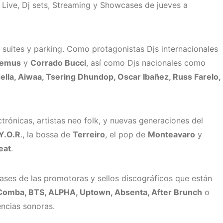
Live, Dj sets, Streaming y Showcases de jueves a
 suites y parking. Como protagonistas Djs internacionales
demus
y
Corrado Bucci
, así como Djs nacionales como
ella, Aiwaa, Tsering Dhundop, Oscar Ibañez, Russ Farelo,
rónicas, artistas neo folk, y nuevas generaciones del
Y.O.R
., la bossa de
Terreiro
, el pop de
Monteavaro
y
eat
.
ses de las promotoras y sellos discográficos que están
Comba, BTS, ALPHA, Uptown, Absenta, After Brunch
o
ncias sonoras.