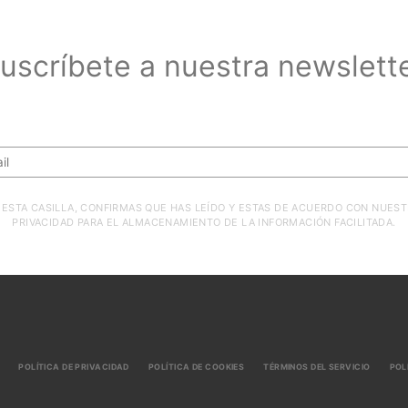
uscríbete a nuestra newslett
Suscríbete a nuestra newsletter
ESTA CASILLA, CONFIRMAS QUE HAS LEÍDO Y ESTAS DE ACUERDO CON NUEST
PRIVACIDAD PARA EL ALMACENAMIENTO DE LA INFORMACIÓN FACILITADA.
POLÍTICA DE PRIVACIDAD
POLÍTICA DE COOKIES
TÉRMINOS DEL SERVICIO
POL