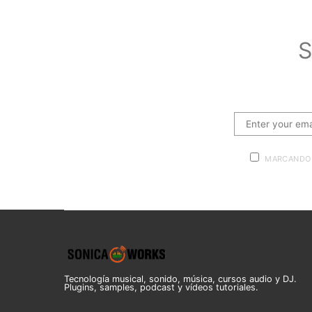
S
MARCANDO 
Tecnología musical, sonido, música, cursos audio y DJ.
Plugins, samples, podcast y vídeos tutoriales.