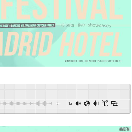
-:--
1x