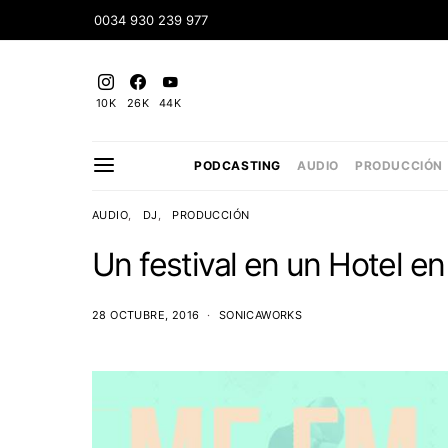
0034 930 239 977
10K
26K
44K
PODCASTING
AUDIO
PRODUCCIÓN
AUDIO
DJ
PRODUCCIÓN
Un festival en un Hotel e
28 OCTUBRE, 2016
SONICAWORKS