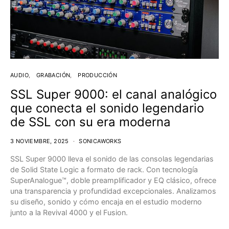
AUDIO
GRABACIÓN
PRODUCCIÓN
SSL Super 9000: el canal analógico
que conecta el sonido legendario
de SSL con su era moderna
3 NOVIEMBRE, 2025
SONICAWORKS
SSL Super 9000 lleva el sonido de las consolas legendarias
de Solid State Logic a formato de rack. Con tecnología
SuperAnalogue™, doble preamplificador y EQ clásico, ofrece
una transparencia y profundidad excepcionales. Analizamos
su diseño, sonido y cómo encaja en el estudio moderno
junto a la Revival 4000 y el Fusion.