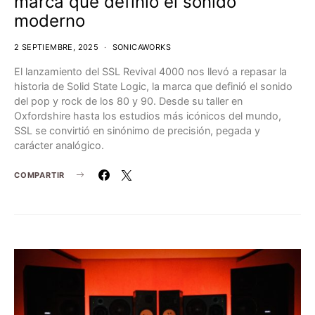
marca que definió el sonido
moderno
2 SEPTIEMBRE, 2025
SONICAWORKS
El lanzamiento del SSL Revival 4000 nos llevó a repasar la
historia de Solid State Logic, la marca que definió el sonido
del pop y rock de los 80 y 90. Desde su taller en
Oxfordshire hasta los estudios más icónicos del mundo,
SSL se convirtió en sinónimo de precisión, pegada y
carácter analógico.
COMPARTIR