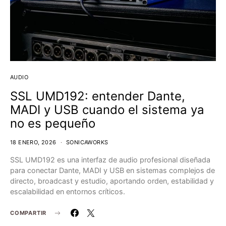
AUDIO
SSL UMD192: entender Dante,
MADI y USB cuando el sistema ya
no es pequeño
18 ENERO, 2026
SONICAWORKS
SSL UMD192 es una interfaz de audio profesional diseñada
para conectar Dante, MADI y USB en sistemas complejos de
directo, broadcast y estudio, aportando orden, estabilidad y
escalabilidad en entornos críticos.
COMPARTIR