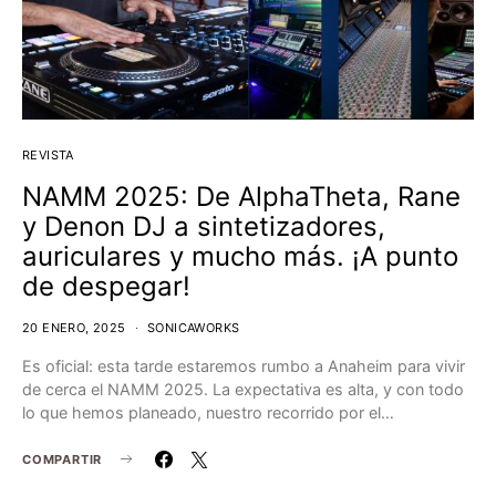
REVISTA
NAMM 2025: De AlphaTheta, Rane
y Denon DJ a sintetizadores,
auriculares y mucho más. ¡A punto
de despegar!
20 ENERO, 2025
SONICAWORKS
Es oficial: esta tarde estaremos rumbo a Anaheim para vivir
de cerca el NAMM 2025. La expectativa es alta, y con todo
lo que hemos planeado, nuestro recorrido por el…
COMPARTIR