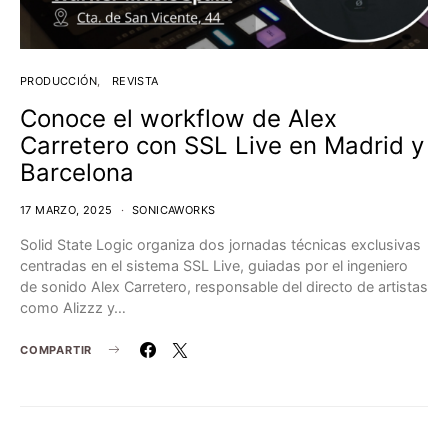
PRODUCCIÓN
REVISTA
Conoce el workflow de Alex
Carretero con SSL Live en Madrid y
Barcelona
17 MARZO, 2025
SONICAWORKS
Solid State Logic organiza dos jornadas técnicas exclusivas
centradas en el sistema SSL Live, guiadas por el ingeniero
de sonido Alex Carretero, responsable del directo de artistas
como Alizzz y…
COMPARTIR