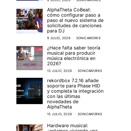
9 JULIO, 2026
SONICAWORKS
AlphaTheta CoBeat:
cómo configurar paso a
paso el nuevo sistema de
solicitudes de canciones
para DJ
9 JULIO, 2026
SONICAWORKS
¿Hace falta saber teoría
musical para producir
música electrónica en
2026?
13 JULIO, 2026
SONICAWORKS
rekordbox 7.2.16 añade
soporte para Phase HID
y completa la integración
con las últimas
novedades de
AlphaTheta
15 JULIO, 2026
SONICAWORKS
Hardware musical:
¿estamos viviendo una