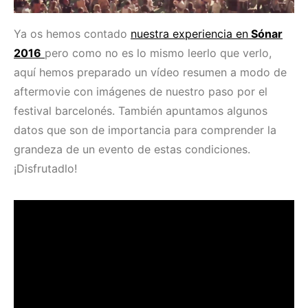
Ya os hemos contado
nuestra experiencia en
Sónar
2016
pero como no es lo mismo leerlo que verlo,
aquí hemos preparado un vídeo resumen a modo de
aftermovie con imágenes de nuestro paso por el
festival barcelonés. También apuntamos algunos
datos que son de importancia para comprender la
grandeza de un evento de estas condiciones.
¡Disfrutadlo!