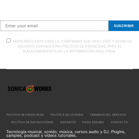
Suscríbete a nuestra newsletter
SUSCRIBIR
MARCANDO ESTA CASILLA, CONFIRMAS QUE HAS LEÍDO Y ESTAS DE
ACUERDO CON NUESTRA POLÍTICA DE PRIVACIDAD PARA EL
ALMACENAMIENTO DE LA INFORMACIÓN FACILITADA.
POLÍTICA DE PRIVACIDAD
POLÍTICA DE COOKIES
TÉRMINOS DEL SERVICIO
POLÍTICA DE DEVOLUCIONES
GARANTÍA
PAGO SEGURO
CONTACTO
Tecnología musical, sonido, música, cursos audio y DJ. Plugins,
samples, podcast y vídeos tutoriales.