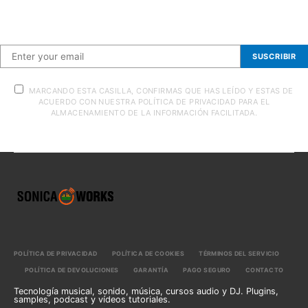
Suscríbete a nuestra newsletter
SUSCRIBIR
MARCANDO ESTA CASILLA, CONFIRMAS QUE HAS LEÍDO Y ESTAS DE
ACUERDO CON NUESTRA POLÍTICA DE PRIVACIDAD PARA EL
ALMACENAMIENTO DE LA INFORMACIÓN FACILITADA.
POLÍTICA DE PRIVACIDAD
POLÍTICA DE COOKIES
TÉRMINOS DEL SERVICIO
POLÍTICA DE DEVOLUCIONES
GARANTÍA
PAGO SEGURO
CONTACTO
Tecnología musical, sonido, música, cursos audio y DJ. Plugins,
samples, podcast y vídeos tutoriales.