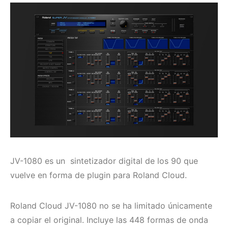
JV-1080 es un sintetizador digital de los 90 que
vuelve en forma de plugin para Roland Cloud.
Roland Cloud JV-1080
no se ha limitado únicamente
a copiar el original
. Incluye las 448 formas de onda