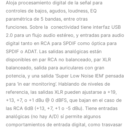
Aloja
procesamiento digital
de la señal para
controles de
bajos, agudos, loudness, EQ
paramétrica de 5 bandas, entre otras
funciones
. Sobre la
conectividad
tiene interfaz
USB
2.0 para
un flujo audio estéreo, y entradas para audio
digital tanto en
RCA para SPDIF
como
óptica para
SPDIF o ADAT
. Las
salidas analógicas
están
disponibles en
par RCA no balanceado, par XLR
balanceado
, salida para
auriculares
con gran
potencia, y una salida ‘Super Low Noise IEM’ pensada
para
‘in ear monitoring’.
Hablando de niveles de
referencia, las salidas XLR pueden ajustarse a +19,
+13, +7, o +1 dBu @ 0 dBFS, que bajan en el caso de
las RCA 6dB (+13, +7, +1 o -5 dBu). Tiene entradas
analógicas (no hay A/D) sí permite algunos
comportamientos de entrada digital, como trasvasar