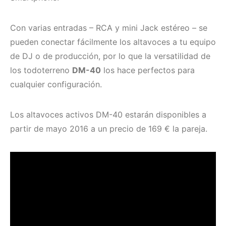
Con varias entradas – RCA y mini Jack estéreo – se
pueden conectar fácilmente los altavoces a tu equipo
de DJ o de producción, por lo que la versatilidad de
los todoterreno
DM-40
los hace perfectos para
cualquier configuración.
Los altavoces activos DM-40 estarán disponibles a
partir de mayo 2016 a un precio de 169 € la pareja.