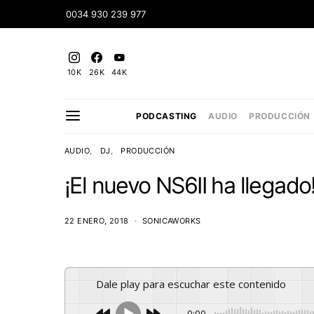
0034 930 239 977
10K
26K
44K
PODCASTING
AUDIO
PRODUCCIÓN
AUDIO
DJ
PRODUCCIÓN
¡El nuevo NS6II ha llegado
22 ENERO, 2018
SONICAWORKS
Dale play para escuchar este contenido
0:00