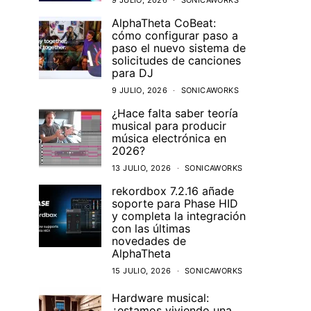
9 JULIO, 2026
SONICAWORKS
AlphaTheta CoBeat:
cómo configurar paso a
paso el nuevo sistema de
solicitudes de canciones
para DJ
9 JULIO, 2026
SONICAWORKS
¿Hace falta saber teoría
musical para producir
música electrónica en
2026?
13 JULIO, 2026
SONICAWORKS
rekordbox 7.2.16 añade
soporte para Phase HID
y completa la integración
con las últimas
novedades de
AlphaTheta
15 JULIO, 2026
SONICAWORKS
Hardware musical:
¿estamos viviendo una