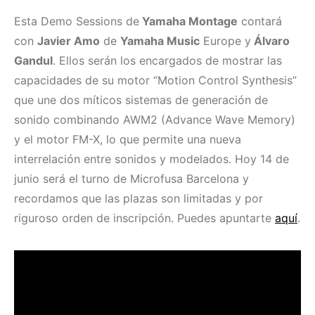
Esta Demo Sessions de
Yamaha Montage
contará
con
Javier Amo
de
Yamaha Music
Europe y
Álvaro
Gandul
. Ellos serán los encargados de mostrar las
capacidades de su motor “Motion Control Synthesis”
que une dos míticos sistemas de generación de
sonido combinando AWM2 (Advance Wave Memory)
y el motor FM-X, lo que permite una nueva
interrelación entre sonidos y modelados. Hoy 14 de
junio será el turno de Microfusa Barcelona y
recordamos que las plazas son limitadas y por
riguroso orden de inscripción. Puedes apuntarte
aquí
.