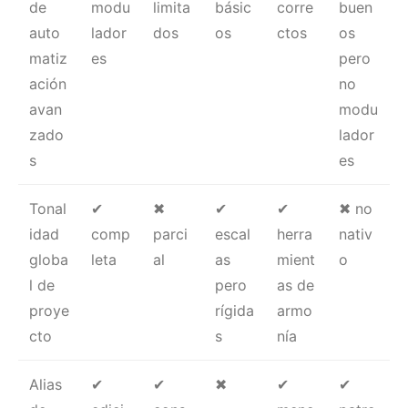
de
modu
limita
básic
corre
buen
auto
lador
dos
os
ctos
os
matiz
es
pero
ación
no
avan
modu
zado
lador
s
es
Tonal
✔
✖
✔
✔
✖ no
idad
comp
parci
escal
herra
nativ
globa
leta
al
as
mient
o
l de
pero
as de
proye
rígida
armo
cto
s
nía
Alias
✔
✔
✖
✔
✔