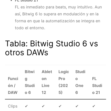
FL es inmediato para beats, muy intuitivo. Aun
así, Bitwig 6 lo supera en modulación y en la
forma en que la automatización se integra en
todo el entorno.
Tabla: Bitwig Studio 6 vs
otros DAWs
Bitwi
Ablet
Logic
Studi
Funci
g
on
Pro
o
FL
ón /
Studi
Live
(202
One
Studi
DAW
o 6
12
5)
6
o 21
Clips
✔
✔
✔
✔
✔