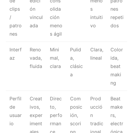
de
edici
cons
meno
patro
clips
ón
olida
s
nes
/
vincul
ción
intuiti
repeti
patro
ada
meno
vo
dos
nes
s ágil
Interf
Reno
Mini
Pulid
Clara,
Color
az
vada,
mal,
a,
lineal
ida,
fluida
clara
clásic
beat
a
maki
ng
Perfil
Creat
Direc
Com
Prod
Beat
de
ivos,
to,
posic
ucció
make
usuar
exper
perfo
ión,
n
rs,
io
iment
rman
scori
tradic
electr
ales
ce
ng
ional
ónica