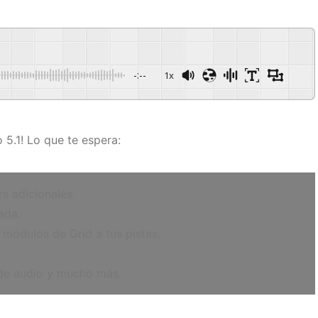
-:--
1x
 5.1! Lo que te espera:
s adicionales.
ada.
módulos de Grid a tus pistas.
 de audio y mucho más.