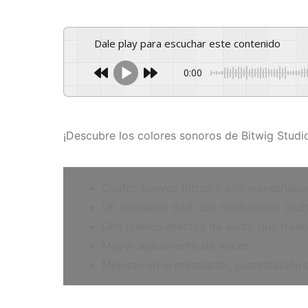
Dale play para escuchar este contenido
0:00
¡Descubre los colores sonoros de Bitwig Studio
Cuatro nuevos filtros y seis waveshaper
Un oscilador dual con modulación cruz
Dos nuevos efectos de audio que traen 
Mayor apilamiento de voces.
Mejoras en el mezclador, cuantización