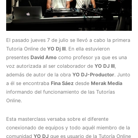
El pasado jueves 7 de julio se llevó a cabo la primera
Tutoria Online de
YO Dj III
. En ella estuvieron
presentes
David Amo
como profesor ya que es una
voz autorizada al ser colaborador de
YO DJ III
,
además de autor de la obra
YO DJ-Productor
. Junto
a él se encontraba
Fina Sáez
desde
Merak Media
informando del funcionamiento de las Tutorías
Online.
Esta masterclass versaba sobre el diferente
conexionado de equipos y todo aquél miembro de la
comunidad
YO DJ
que es usuario de la Tutoría Online