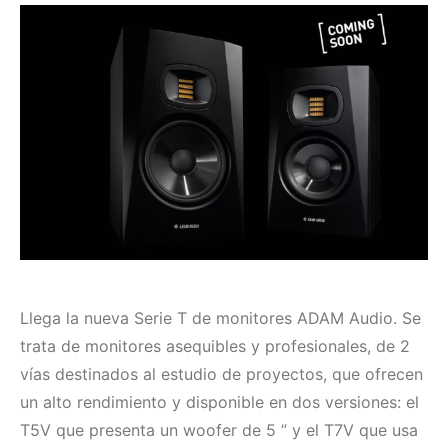
Llega la nueva Serie T de monitores ADAM Audio. Se
trata de monitores asequibles y profesionales, de 2
vías destinados al estudio de proyectos, que ofrecen
un alto rendimiento y disponible en dos versiones: el
T5V que presenta un woofer de 5 ” y el T7V que usa