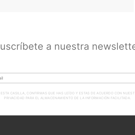
uscríbete a nuestra newslett
Suscríbete a nuestra newsletter
ESTA CASILLA, CONFIRMAS QUE HAS LEÍDO Y ESTAS DE ACUERDO CON NUEST
PRIVACIDAD PARA EL ALMACENAMIENTO DE LA INFORMACIÓN FACILITADA.