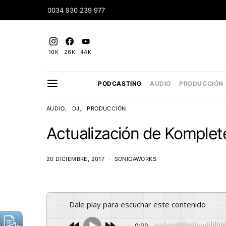
0034 930 239 977
10K
26K
44K
PODCASTING
AUDIO
PRODUCCIÓN
AUDIO
DJ
PRODUCCIÓN
Actualización de Komplete
20 DICIEMBRE, 2017
SONICAWORKS
Dale play para escuchar este contenido
0:00