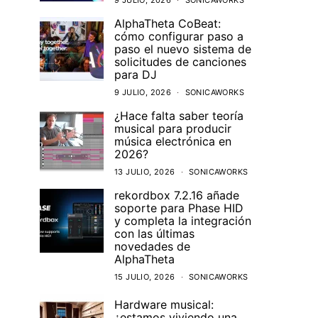
9 JULIO, 2026
SONICAWORKS
AlphaTheta CoBeat:
cómo configurar paso a
paso el nuevo sistema de
solicitudes de canciones
para DJ
9 JULIO, 2026
SONICAWORKS
¿Hace falta saber teoría
musical para producir
música electrónica en
2026?
13 JULIO, 2026
SONICAWORKS
rekordbox 7.2.16 añade
soporte para Phase HID
y completa la integración
con las últimas
novedades de
AlphaTheta
15 JULIO, 2026
SONICAWORKS
Hardware musical:
¿estamos viviendo una