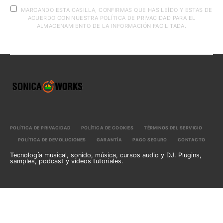
MARCANDO ESTA CASILLA, CONFIRMAS QUE HAS LEÍDO Y ESTAS DE
ACUERDO CON NUESTRA POLÍTICA DE PRIVACIDAD PARA EL
ALMACENAMIENTO DE LA INFORMACIÓN FACILITADA.
POLÍTICA DE PRIVACIDAD
POLÍTICA DE COOKIES
TÉRMINOS DEL SERVICIO
POLÍTICA DE DEVOLUCIONES
GARANTÍA
PAGO SEGURO
CONTACTO
Tecnología musical, sonido, música, cursos audio y DJ. Plugins,
samples, podcast y vídeos tutoriales.