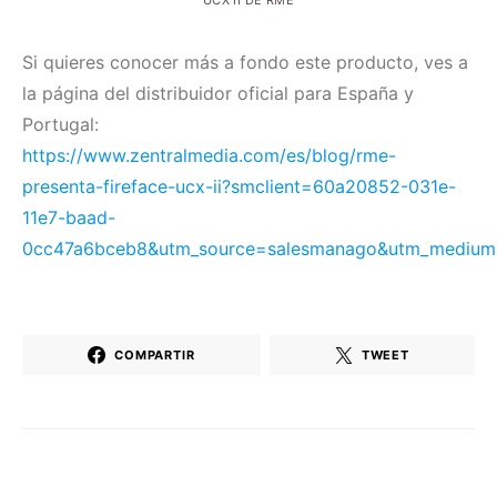
UCX II DE RME
Si quieres conocer más a fondo este producto, ves a
la página del distribuidor oficial para España y
Portugal:
https://www.zentralmedia.com/es/blog/rme-
presenta-fireface-ucx-ii?smclient=60a20852-031e-
11e7-baad-
0cc47a6bceb8&utm_source=salesmanago&utm_medium=
COMPARTIR
TWEET