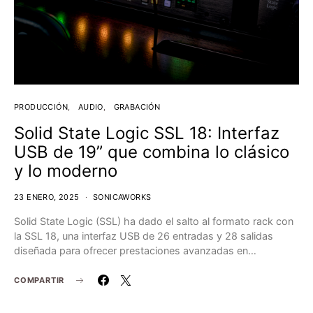
PRODUCCIÓN
AUDIO
GRABACIÓN
Solid State Logic SSL 18: Interfaz
USB de 19” que combina lo clásico
y lo moderno
23 ENERO, 2025
SONICAWORKS
Solid State Logic (SSL) ha dado el salto al formato rack con
la SSL 18, una interfaz USB de 26 entradas y 28 salidas
diseñada para ofrecer prestaciones avanzadas en…
COMPARTIR