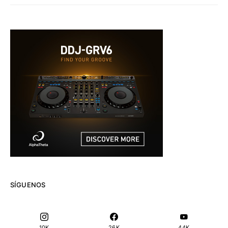
SÍGUENOS
10K
26K
44K