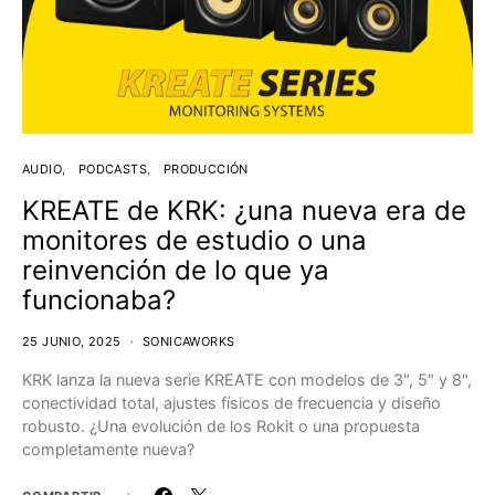
AUDIO
PODCASTS
PRODUCCIÓN
KREATE de KRK: ¿una nueva era de
monitores de estudio o una
reinvención de lo que ya
funcionaba?
25 JUNIO, 2025
SONICAWORKS
KRK lanza la nueva serie KREATE con modelos de 3", 5" y 8",
conectividad total, ajustes físicos de frecuencia y diseño
robusto. ¿Una evolución de los Rokit o una propuesta
completamente nueva?