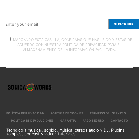
Suscríbete a nuestra newsletter
SUSCRIBIR
MARCANDO ESTA CASILLA, CONFIRMAS QUE HAS LEÍDO Y ESTAS DE
ACUERDO CON NUESTRA POLÍTICA DE PRIVACIDAD PARA EL
ALMACENAMIENTO DE LA INFORMACIÓN FACILITADA.
POLÍTICA DE PRIVACIDAD
POLÍTICA DE COOKIES
TÉRMINOS DEL SERVICIO
POLÍTICA DE DEVOLUCIONES
GARANTÍA
PAGO SEGURO
CONTACTO
Tecnología musical, sonido, música, cursos audio y DJ. Plugins,
samples, podcast y vídeos tutoriales.