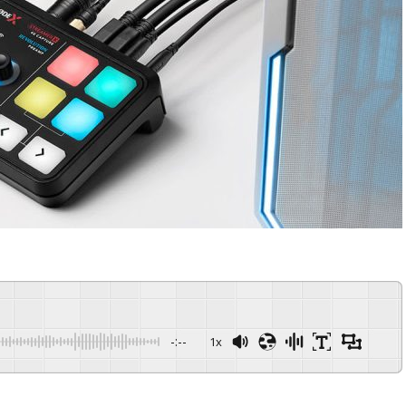
-:--
1x