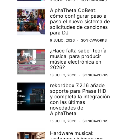
9 JULIO, 2026
SONICAWORKS
AlphaTheta CoBeat:
cómo configurar paso a
paso el nuevo sistema de
solicitudes de canciones
para DJ
9 JULIO, 2026
SONICAWORKS
¿Hace falta saber teoría
musical para producir
música electrónica en
2026?
13 JULIO, 2026
SONICAWORKS
rekordbox 7.2.16 añade
soporte para Phase HID
y completa la integración
con las últimas
novedades de
AlphaTheta
15 JULIO, 2026
SONICAWORKS
Hardware musical:
¿estamos viviendo una