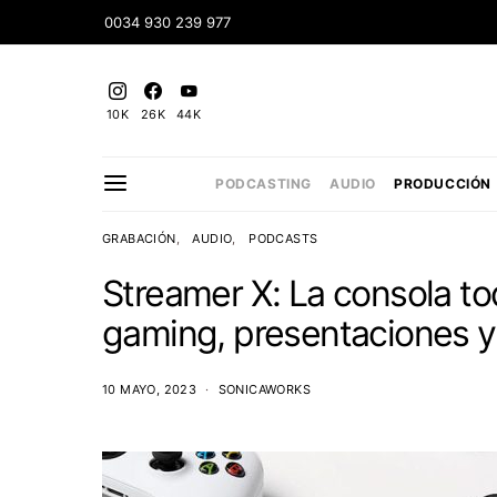
0034 930 239 977
10K
26K
44K
PODCASTING
AUDIO
PRODUCCIÓN
GRABACIÓN
AUDIO
PODCASTS
Streamer X: La consola t
gaming, presentaciones y
10 MAYO, 2023
SONICAWORKS