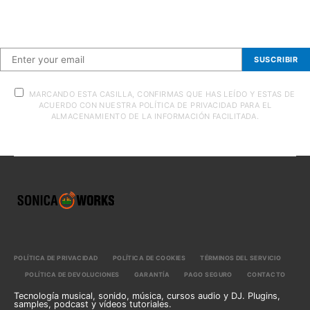
Suscríbete a nuestra newsletter
SUSCRIBIR
MARCANDO ESTA CASILLA, CONFIRMAS QUE HAS LEÍDO Y ESTAS DE
ACUERDO CON NUESTRA POLÍTICA DE PRIVACIDAD PARA EL
ALMACENAMIENTO DE LA INFORMACIÓN FACILITADA.
POLÍTICA DE PRIVACIDAD
POLÍTICA DE COOKIES
TÉRMINOS DEL SERVICIO
POLÍTICA DE DEVOLUCIONES
GARANTÍA
PAGO SEGURO
CONTACTO
Tecnología musical, sonido, música, cursos audio y DJ. Plugins,
samples, podcast y vídeos tutoriales.