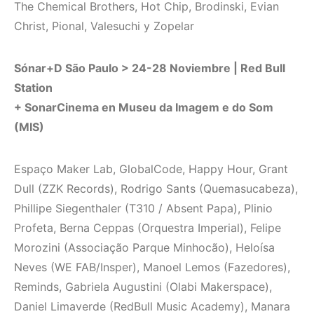
The Chemical Brothers, Hot Chip, Brodinski, Evian
Christ, Pional, Valesuchi y Zopelar
Sónar+D São Paulo > 24-28 Noviembre | Red Bull
Station
+ SonarCinema en Museu da Imagem e do Som
(MIS)
Espaço Maker Lab, GlobalCode, Happy Hour, Grant
Dull (ZZK Records), Rodrigo Sants (Quemasucabeza),
Phillipe Siegenthaler (T310 / Absent Papa), Plinio
Profeta, Berna Ceppas (Orquestra Imperial), Felipe
Morozini (Associação Parque Minhocão), Heloísa
Neves (WE FAB/Insper), Manoel Lemos (Fazedores),
Reminds, Gabriela Augustini (Olabi Makerspace),
Daniel Limaverde (RedBull Music Academy), Manara