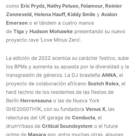
como
Eric Prydz, Nathy Peluso, Folamour, Reinier
Zonneveld, Helena Hauff, Kiddy Smile
y
Avalon
Emerson
o el tándem a cuatro manos
de
Tiga
y
Hudson
Mohawke
presentando su nuevo
proyecto rave ‘Love Minus Zero’.
La edición de 2022 acentúa su carácter festivo, sube
los BPMs y aumenta su apuesta por la diversidad y la
transgresión de géneros. La DJ brasileña
ANNA
, el
proyecto de colaboración africano
Scotch Rolex
, el
hard techno de los residentes de las fiestas de
Berlín
Herrensauna
o las de Nueva York
GHE20G0TH1K, con su fundadora
Venus X
, las
relecturas del UK garage de
Conducta
, el
drum’n’bass de
Critical Soundsystem
o el future
grime de
Manara
son, entre muchas otras, algunas