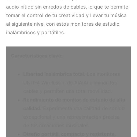
audio nítido sin enredos de cables, lo que te permite
tomar el control de tu creatividad y llevar tu música
al siguiente nivel con estos monitores de estudio
inalámbricos y portátiles.
Características clave:
Libertad inalámbrica total.
Los monitores
UNIT-4 Wireless + de AiAiAi eliminan los
cables y permiten una total movilidad.
Rendimiento de monitor de estudio de alta
calidad.
Experimenta una calidad de sonido
excepcional y una representación precisa
de tus creaciones musicales.
Diseño portátil, compacto y resistente.