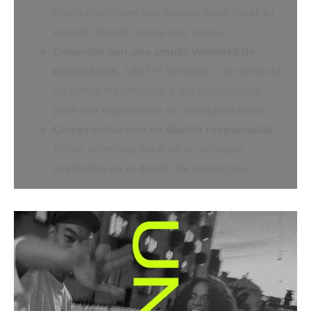
Estos monitores son ideales para llevar tu
estudio donde quiera que vayas.
Conexión con una amplia variedad de
dispositivos.
UNIT-4 Wireless + se conecta
de forma inalámbrica a tus dispositivos
para una experiencia sin complicaciones.
Compromiso con un diseño responsable.
AiAiAi se enorgullece de su enfoque
sostenible en el diseño de productos.