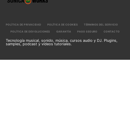
POLÍTICA DE PRIVACIDAD
POLÍTICA DE COOKIES
TÉRMINOS DEL SERVICIO
POLÍTICA DE DEVOLUCIONES
GARANTÍA
PAGO SEGURO
CONTACTO
Tecnología musical, sonido, música, cursos audio y DJ. Plugins,
samples, podcast y vídeos tutoriales.