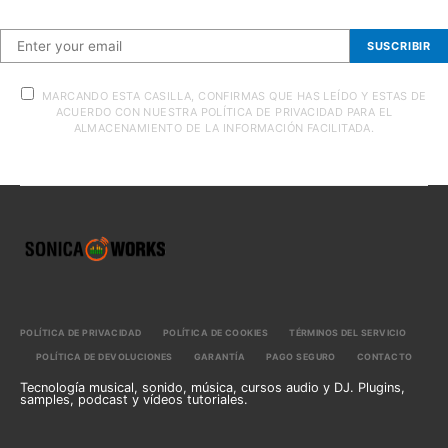
SUSCRIBIR
MARCANDO ESTA CASILLA, CONFIRMAS QUE HAS LEÍDO Y ESTAS DE
ACUERDO CON NUESTRA POLÍTICA DE PRIVACIDAD PARA EL
ALMACENAMIENTO DE LA INFORMACIÓN FACILITADA.
POLÍTICA DE PRIVACIDAD
POLÍTICA DE COOKIES
TÉRMINOS DEL SERVICIO
POLÍTICA DE DEVOLUCIONES
GARANTÍA
PAGO SEGURO
CONTACTO
Tecnología musical, sonido, música, cursos audio y DJ. Plugins,
samples, podcast y vídeos tutoriales.