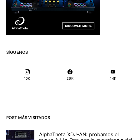
SÍGUENOS
10K
26K
44K
POST MÁS VISITADOS
AlphaTheta XDJ-AN: probamos el
nuevo All-in-One con la experiencia del