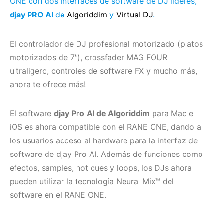
ONE con dos interfaces de software de DJ líderes,
djay PRO AI
de
Algoriddim
y
Virtual DJ
.
El controlador de DJ profesional motorizado (platos
motorizados de 7″), crossfader MAG FOUR
ultraligero, controles de software FX y mucho más,
ahora te ofrece más!
El software
djay Pro
AI de Algoriddim
para Mac e
iOS es ahora compatible con el RANE ONE, dando a
los usuarios acceso al hardware para la interfaz de
software de djay Pro AI. Además de funciones como
efectos, samples, hot cues y loops, los DJs ahora
pueden utilizar la tecnología Neural Mix™ del
software en el RANE ONE.