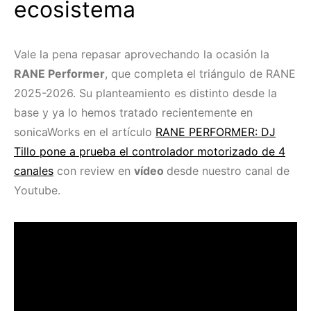
ecosistema
Vale la pena repasar aprovechando la ocasión la
RANE Performer
, que completa el triángulo de RANE
2025-2026. Su planteamiento es distinto desde la
base y ya lo hemos tratado recientemente en
sonicaWorks en el artículo
RANE PERFORMER: DJ
Tillo pone a prueba el controlador motorizado de 4
canales
con review en
vídeo
desde nuestro canal de
Youtube.