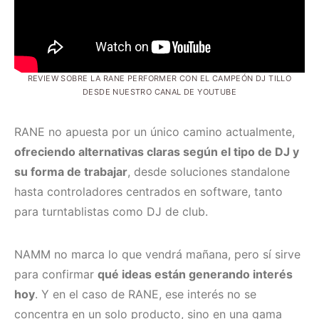
REVIEW SOBRE LA RANE PERFORMER CON EL CAMPEÓN DJ TILLO
DESDE NUESTRO CANAL DE YOUTUBE
RANE no apuesta por un único camino actualmente,
ofreciendo alternativas claras según el tipo de DJ y
su forma de trabajar
, desde soluciones standalone
hasta controladores centrados en software, tanto
para turntablistas como DJ de club.
NAMM no marca lo que vendrá mañana, pero sí sirve
para confirmar
qué ideas están generando interés
hoy
. Y en el caso de RANE, ese interés no se
concentra en un solo producto, sino en una gama