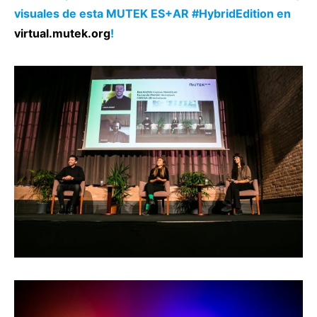
visuales de esta MUTEK ES+AR #HybridEdition en
virtual.mutek.org
!