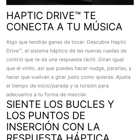
HAPTIC DRIVE™ TE
CONECTA A TU MÚSICA
Algo que tendrás ganas de tocar: Descubre Haptic
Drive™, el sistema háptico de las nuevas ruedas de
control que te da una respuesta táctil. Giran igual
que el vinilo, así que puedes hacer nudge, pararlas, y
hacer que vuelvan a girar justo como quieras. Ajusta
el tiempo de inicio/parada y la torsión para
adecuarlos a tu forma de mezclar.
SIENTE LOS BUCLES Y
LOS PUNTOS DE
INSERCIÓN CON LA
RESPUESTA HÁPTICA