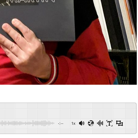
-:--
1x