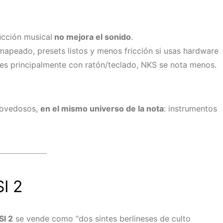
ucción musical
no mejora el sonido
.
 mapeado, presets listos y menos fricción si usas hardware
uces principalmente con ratón/teclado, NKS se nota menos.
 novedosos,
en el mismo universo de la nota
: instrumentos
I 2
SI 2
se vende como “dos sintes berlineses de culto