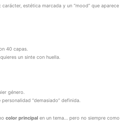
o: carácter, estética marcada y un “mood” que aparece
con 40 capas.
quieres un sinte con huella.
ier género.
e personalidad “demasiado” definida.
omo
color principal
en un tema… pero no siempre como