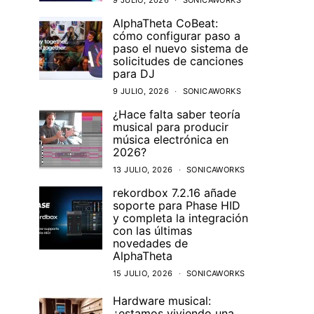
9 JULIO, 2026
SONICAWORKS
AlphaTheta CoBeat:
cómo configurar paso a
paso el nuevo sistema de
solicitudes de canciones
para DJ
9 JULIO, 2026
SONICAWORKS
¿Hace falta saber teoría
musical para producir
música electrónica en
2026?
13 JULIO, 2026
SONICAWORKS
rekordbox 7.2.16 añade
soporte para Phase HID
y completa la integración
con las últimas
novedades de
AlphaTheta
15 JULIO, 2026
SONICAWORKS
Hardware musical:
¿estamos viviendo una