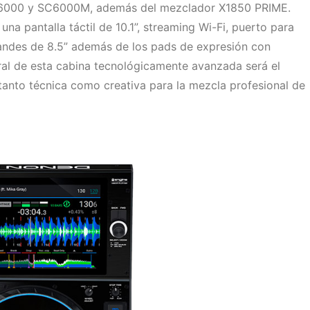
C6000 y SC6000M, además del mezclador X1850 PRIME.
 pantalla táctil de 10.1”, streaming Wi-Fi, puerto para
randes de 8.5” además de los pads de expresión con
ral de esta cabina tecnológicamente avanzada será el
tanto técnica como creativa para la mezcla profesional de