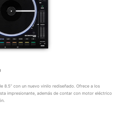
J
 8.5” con un nuevo vinilo rediseñado. Ofrece a los
uesta impresionante, además de contar con motor eléctrico
ón.