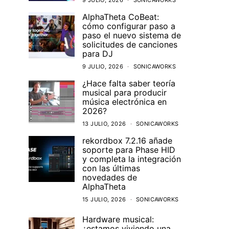
9 JULIO, 2026
SONICAWORKS
AlphaTheta CoBeat:
cómo configurar paso a
paso el nuevo sistema de
solicitudes de canciones
para DJ
9 JULIO, 2026
SONICAWORKS
¿Hace falta saber teoría
musical para producir
música electrónica en
2026?
13 JULIO, 2026
SONICAWORKS
rekordbox 7.2.16 añade
soporte para Phase HID
y completa la integración
con las últimas
novedades de
AlphaTheta
15 JULIO, 2026
SONICAWORKS
Hardware musical:
¿estamos viviendo una