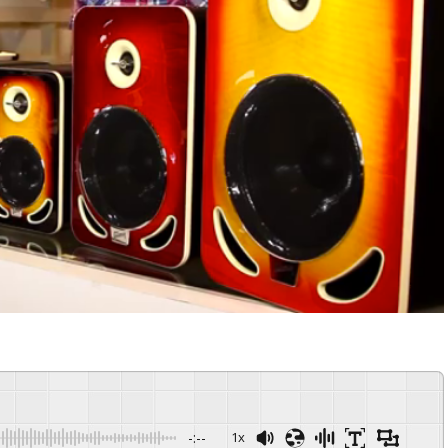
-:--
1x