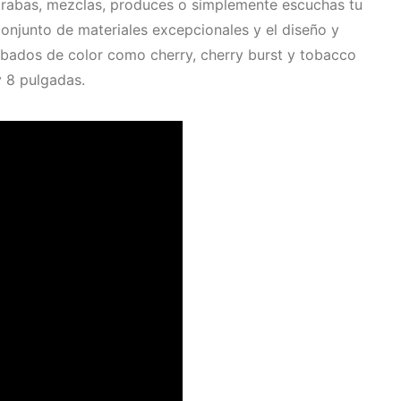
i grabas, mezclas, produces o simplemente escuchas tu
onjunto de materiales excepcionales y el diseño y
abados de color como cherry, cherry burst y tobacco
y 8 pulgadas.