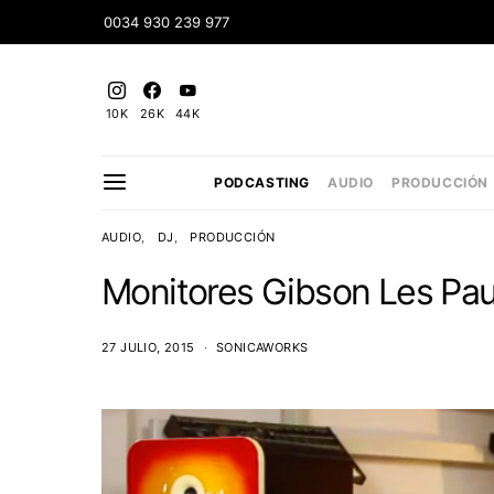
0034 930 239 977
10K
26K
44K
PODCASTING
AUDIO
PRODUCCIÓN
AUDIO
DJ
PRODUCCIÓN
Monitores Gibson Les Pau
27 JULIO, 2015
SONICAWORKS