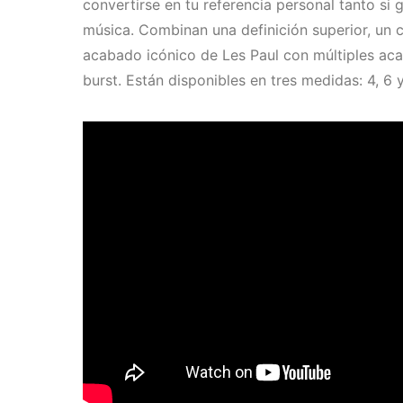
convertirse en tu referencia personal tanto s
música. Combinan una definición superior, un c
acabado icónico de Les Paul con múltiples ac
burst. Están disponibles en tres medidas: 4, 6 