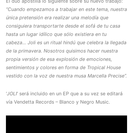
El duó apostilla lo siguiente sobre su nuevo trabajo:
“Cuando empezamos a trabajar en este tema, nuestra
única pretensión era realizar una melodía que
consiguiera transportarte desde el sofá de tu casa
hasta un lugar idílico que sólo existiera en tu
cabeza… Joli es un ritual hindú que celebra la llegada
de la primavera. Nosotros quisimos hacer nuestra
propia versión de esa explosión de emociones,
sentimientos y colores en forma de Tropical House
vestido con la voz de nuestra musa Marcella Precise”.
‘
JOLI
‘ será incluido en un EP que a su vez se editará
vía Vendetta Records – Blanco y Negro Music.