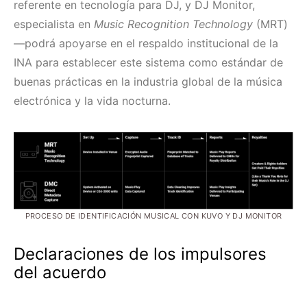
referente en tecnología para DJ, y DJ Monitor,
especialista en
Music Recognition Technology
(MRT)
—podrá apoyarse en el respaldo institucional de la
INA para establecer este sistema como estándar de
buenas prácticas en la industria global de la música
electrónica y la vida nocturna.
PROCESO DE IDENTIFICACIÓN MUSICAL CON KUVO Y DJ MONITOR
Declaraciones de los impulsores
del acuerdo