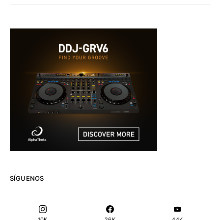
SÍGUENOS
10K
26K
44K