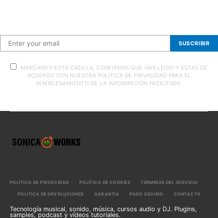
Suscríbete a nuestra newsletter
SUSCRIBIR
MARCANDO ESTA CASILLA, CONFIRMAS QUE HAS LEÍDO Y ESTAS DE
ACUERDO CON NUESTRA POLÍTICA DE PRIVACIDAD PARA EL
ALMACENAMIENTO DE LA INFORMACIÓN FACILITADA.
POLÍTICA DE PRIVACIDAD
POLÍTICA DE COOKIES
TÉRMINOS DEL SERVICIO
POLÍTICA DE DEVOLUCIONES
GARANTÍA
PAGO SEGURO
CONTACTO
Tecnología musical, sonido, música, cursos audio y DJ. Plugins,
samples, podcast y vídeos tutoriales.