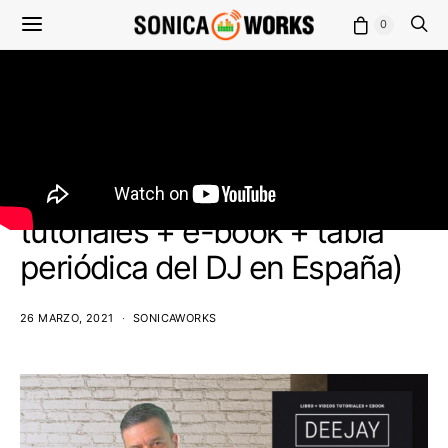
0
DJ
REVISTA
VÍDEOS
Jordi Carreras nos explica el
curso más completo para
DJs: DEEJAY (libro + vídeos
tutoriales + e-book + tabla
periódica del DJ en España)
26 MARZO, 2021
SONICAWORKS