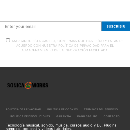
Suscríbete a nuestra newsletter
SUSCRIBIR
MARCANDO ESTA CASILLA, CONFIRMAS QUE HAS LEÍDO Y ESTAS DE
ACUERDO CON NUESTRA POLÍTICA DE PRIVACIDAD PARA EL
ALMACENAMIENTO DE LA INFORMACIÓN FACILITADA.
POLÍTICA DE PRIVACIDAD
POLÍTICA DE COOKIES
TÉRMINOS DEL SERVICIO
POLÍTICA DE DEVOLUCIONES
GARANTÍA
PAGO SEGURO
CONTACTO
Tecnología musical, sonido, música, cursos audio y DJ. Plugins,
samples, podcast y vídeos tutoriales.