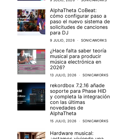
9 JULIO, 2026
SONICAWORKS
AlphaTheta CoBeat:
cómo configurar paso a
paso el nuevo sistema de
solicitudes de canciones
para DJ
9 JULIO, 2026
SONICAWORKS
¿Hace falta saber teoría
musical para producir
música electrónica en
2026?
13 JULIO, 2026
SONICAWORKS
rekordbox 7.2.16 añade
soporte para Phase HID
y completa la integración
con las últimas
novedades de
AlphaTheta
15 JULIO, 2026
SONICAWORKS
Hardware musical:
¿estamos viviendo una