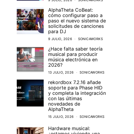
9 JULIO, 2026
SONICAWORKS
AlphaTheta CoBeat:
cómo configurar paso a
paso el nuevo sistema de
solicitudes de canciones
para DJ
9 JULIO, 2026
SONICAWORKS
¿Hace falta saber teoría
musical para producir
música electrónica en
2026?
13 JULIO, 2026
SONICAWORKS
rekordbox 7.2.16 añade
soporte para Phase HID
y completa la integración
con las últimas
novedades de
AlphaTheta
15 JULIO, 2026
SONICAWORKS
Hardware musical:
¿estamos viviendo una