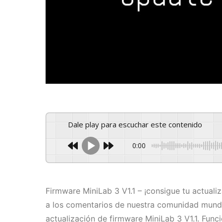
Dale play para escuchar este contenido
0:00
Firmware MiniLab 3 V1.1 – ¡consigue tu actuali
a los comentarios de nuestra comunidad mundi
actualización de firmware MiniLab 3 V1.1. Func