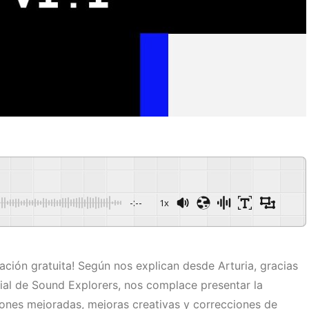
-:--
1x
zación gratuita! Según nos explican desde Arturia, gracias
al de Sound Explorers, nos complace presentar la
iones mejoradas, mejoras creativas y correcciones de