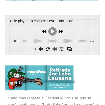
Dale play para escuchar este contenido
0:00
-:--
1x
Un año más regresa el Festival MicroFusa que se
llevará a cabo en la [2] de Sala Apolo. La cita será el