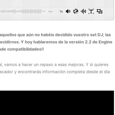
-:--
1x
aquellos que aún no habéis decidido vuestro set DJ; las
ecidirnos. Y hoy hablaremos de la versión 2.2 de Engine
nde compatibilidades!!
uí, vamos a hacer un repaso a esas mejoras. Y si quieres
uscador y encontrarás información completa desde el día