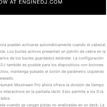
hora pueden activarse automáticamente cuando el cabezal
cle. Los bucles activos presentan un patrón de cebra en la
iarlos de los bucles guardados estándar. La configuración
 DJ también es posible para los dispositivos con botones
activo, mantenga pulsado el botón de parámetro izquierdo
deseado.
 Numark Mixstream Pro ahora ofrece la división de tiempo
interactivos en la pantalla táctil. Esto permite a los DJs
rados.
ada cuando se cargan pistas no analizadas en un deck. La