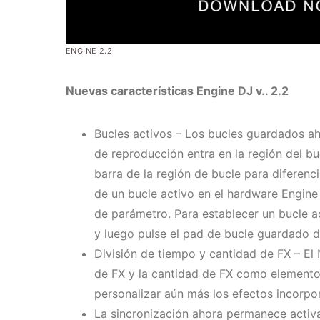
ENGINE 2.2
Nuevas características Engine DJ v.. 2.2
Bucles activos – Los bucles guardados a
de reproducción entra en la región del bu
barra de la región de bucle para diferenc
de un bucle activo en el hardware Engine
de parámetro. Para establecer un bucle 
y luego pulse el pad de bucle guardado 
División de tiempo y cantidad de FX – El
de FX y la cantidad de FX como elementos 
personalizar aún más los efectos incorpo
La sincronización ahora permanece activ