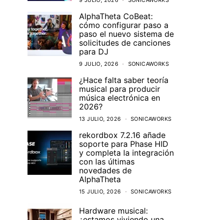
9 JULIO, 2026
SONICAWORKS
AlphaTheta CoBeat:
cómo configurar paso a
paso el nuevo sistema de
solicitudes de canciones
para DJ
9 JULIO, 2026
SONICAWORKS
¿Hace falta saber teoría
musical para producir
música electrónica en
2026?
13 JULIO, 2026
SONICAWORKS
rekordbox 7.2.16 añade
soporte para Phase HID
y completa la integración
con las últimas
novedades de
AlphaTheta
15 JULIO, 2026
SONICAWORKS
Hardware musical:
¿estamos viviendo una