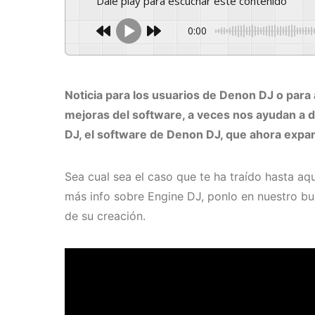
Dale play para escuchar este contenido
0:00
Noticia para los usuarios de Denon DJ o para 
mejoras del software, a veces nos ayudan a d
DJ, el software de Denon DJ, que ahora expa
Sea cual sea el caso que te ha traído hasta aq
más info sobre Engine DJ, ponlo en nuestro b
de su creación.