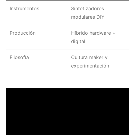
Instrumentos
Sintetizadores
modulares DIY
Producción
Híbrido hardware +
digital
Filosofía
Cultura maker y
experimentación