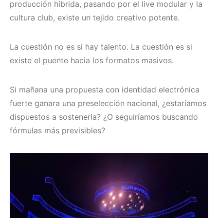
producción híbrida, pasando por el live modular y la
cultura club, existe un tejido creativo potente.
La cuestión no es si hay talento. La cuestión es si
existe el puente hacia los formatos masivos.
Si mañana una propuesta con identidad electrónica
fuerte ganara una preselección nacional, ¿estaríamos
dispuestos a sostenerla? ¿O seguiríamos buscando
fórmulas más previsibles?