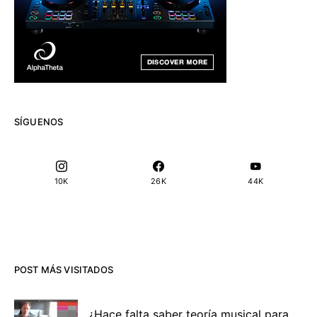
SÍGUENOS
10K
26K
44K
POST MÁS VISITADOS
¿Hace falta saber teoría musical para