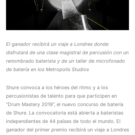
El ganador recibirá un viaje a Londres donde
disfrutará de una clase magistral de percusión con un
renombrado baterista y de un taller de microfonado
de batería en los Metropolis Studios
Shure convoca a los héroes del ritmo y a los
percusionistas de talento para que participen en
“Drum Mastery 2019”, el nuevo concurso de batería
de Shure. La convocatoria está abierta a bateristas
independientes de 44 países de todo el mundo. El
ganador del primer premio recibirá un viaje a Londres